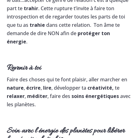
le bas…accepter ce genre de relation c’est à quelque
part te
trahir
. Cette rupture t’invite à faire ton
introspection et de regarder toutes les parts de toi
que tu as
trahie
dans cette relation. Ton âme te
demande de dire NON afin de
protéger ton
énergie
.
Revenir à toi
Faire des choses qui te font plaisir, aller marcher en
nature
,
écrire
,
lire
, développer ta
créativité,
te
relaxer
,
méditer
, faire des
soins énergétiques
avec
les planètes.
Soin avec l’énergie des planètes pour libérer