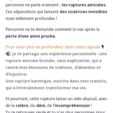
personne ne parle vraiment :
les ruptures amicales.
Ces séparations qui laissent
des cicatrices invisibles
mais tellement profondes !
Personne ne te demande
comment tu vas
après la
perte d’une amie proche
.
Pour avoir plus en profondeur dans cette capsule
🎙️
🎧
,
je te partage une expérience personnelle : une
rupture amicale brutale, sans explication, qui a
ravivé mes blessures de trahison, d’abandon et
d’injustice.
Une rupture karmique, inscrite dans mes transits,
qui a littéralement transformer ma vie.
Et pourtant, cette rupture laisse un vide abyssal, avec
de la
colère
, du
déni
, de l’
incompréhension
!
Tu te retrouves seule et tu n’as plus personnes pour