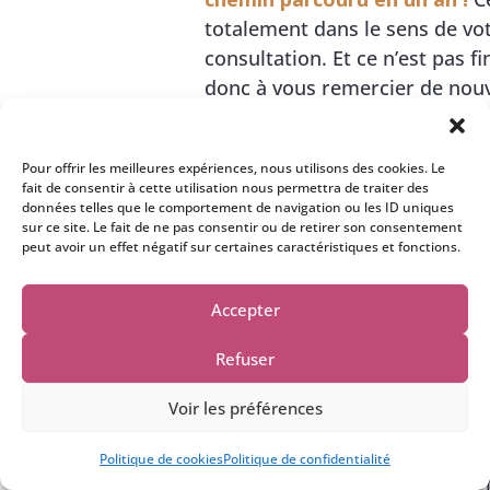
totalement dans le sens de vo
consultation. Et ce n’est pas fin
donc à vous remercier de nou
votre travail.
Ce que vous m’a
transmis me conforte dans m
Pour offrir les meilleures expériences, nous utilisons des cookies. Le
et m’accompagne.
Merci !
fait de consentir à cette utilisation nous permettra de traiter des
données telles que le comportement de navigation ou les ID uniques
Chaleureusement,
sur ce site. Le fait de ne pas consentir ou de retirer son consentement
peut avoir un effet négatif sur certaines caractéristiques et fonctions.
Isabelle R. Le 15 octobre 2022
Accepter
Refuser
Voir les préférences
Une question ? Ecris moi....
J’ai beaucoup de gratitude pour
Politique de cookies
Politique de confidentialité
Depuis que je suis entré en co