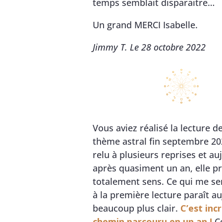
temps semblait disparaitre…
Un grand MERCI Isabelle.
Jimmy T. Le 28 octobre 2022
Vous aviez réalisé la lecture 
thème astral fin septembre 2020
relu à plusieurs reprises et au
après quasiment un an, elle p
totalement sens. Ce qui me se
à la première lecture paraît a
beaucoup plus clair.
C’est inc
chemin parcouru en un an !
Ce