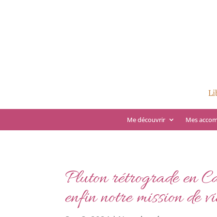
Li
Me découvrir
Mes acco
Pluton rétrograde en Ca
enfin notre mission de vi