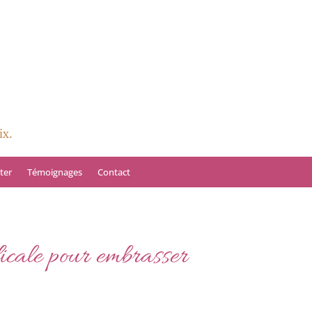
ix.
ter
Témoignages
Contact
icale pour embrasser