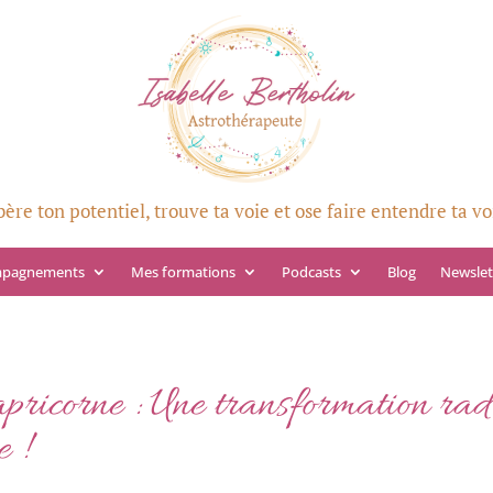
bère ton potentiel, trouve ta voie et ose faire entendre ta vo
mpagnements
Mes formations
Podcasts
Blog
Newslet
pricorne : Une transformation rad
e !