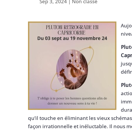
Sep 3, 2024
|
Non classé
Aujo
nive
Plut
Capr
jusq
défi
Plut
acti
immé
dura
qu’il touche en éliminant les vieux schémas
façon irrationnelle et inéluctable. Il nous