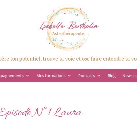
bère ton potentiel, trouve ta voie et ose faire entendre ta vo
mpagnements
Mes formations
Podcasts
Blog
Newslet
 Episode N°1 L’aura