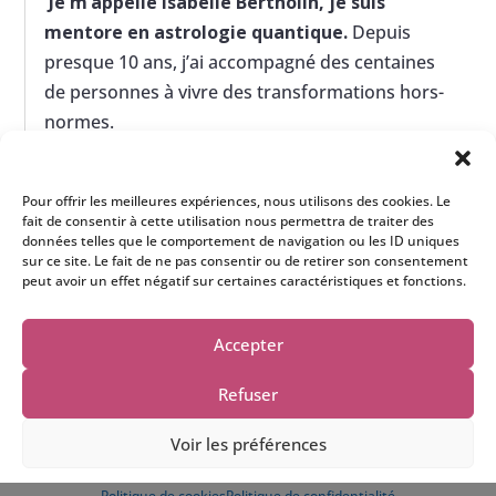
Je m’appelle Isabelle Bertholin, je suis
mentore en astrologie quantique.
Depuis
presque 10 ans, j’ai accompagné des centaines
de personnes à vivre des transformations hors-
normes.
> En savoir plus sur moi
Pour offrir les meilleures expériences, nous utilisons des cookies. Le
fait de consentir à cette utilisation nous permettra de traiter des
données telles que le comportement de navigation ou les ID uniques
sur ce site. Le fait de ne pas consentir ou de retirer son consentement
peut avoir un effet négatif sur certaines caractéristiques et fonctions.
Accepter
Refuser
© 2019-2024 - Isabelle Bertholin |
Mentions légales
|
Voir les préférences
Politique de confidentialité
| Site créé avec amour par
Une question ? Ecris moi....
Manon Godard
Politique de cookies
Politique de confidentialité