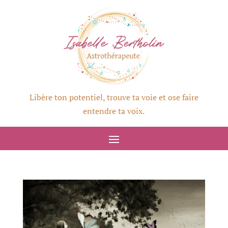
Libère ton potentiel, trouve ta voie et ose faire
entendre ta voix.