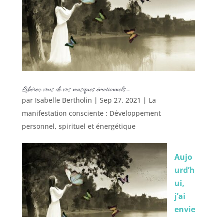
Libérez vous de vos masques émotionnels….
par
Isabelle Bertholin
|
Sep 27, 2021
|
La
manifestation consciente : Développement
personnel, spirituel et énergétique
Aujo
urd’h
ui,
j’ai
envie