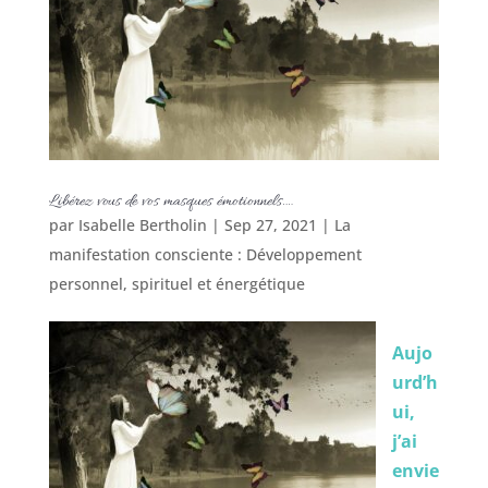
Libérez vous de vos masques émotionnels….
par
Isabelle Bertholin
|
Sep 27, 2021
|
La
manifestation consciente : Développement
personnel, spirituel et énergétique
Aujo
urd’h
ui,
j’ai
envie