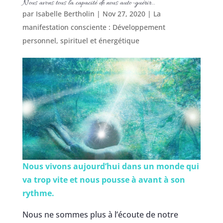
Nous avons tous la capacité de nous auto-guérir…
par
Isabelle Bertholin
|
Nov 27, 2020
|
La
manifestation consciente : Développement
personnel, spirituel et énergétique
Nous vivons aujourd’hui dans un monde qui
va trop vite et nous pousse à avant à son
rythme.
Nous ne sommes plus à l’écoute de notre