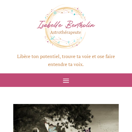
Libère ton potentiel, trouve ta voie et ose faire
entendre ta voix.