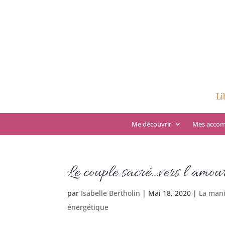
Li
Me découvrir
Mes acco
Le couple sacré…vers l’amour
par
Isabelle Bertholin
|
Mai 18, 2020
|
La mani
énergétique