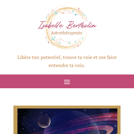
Libère ton potentiel, trouve ta voie et ose faire
entendre ta voix.