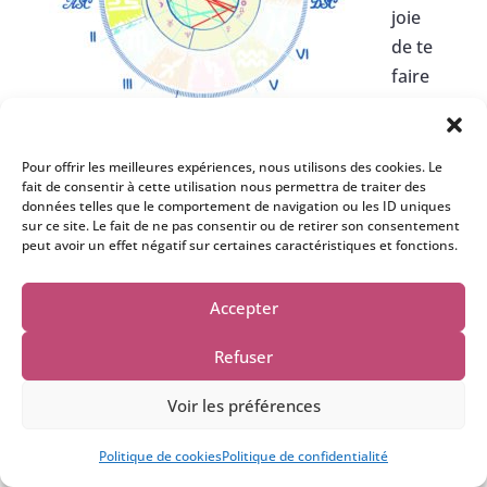
joie
de te
faire
déco
uvrir
une astrologie positive qui va t’aider dans ton
Pour offrir les meilleures expériences, nous utilisons des cookies. Le
fait de consentir à cette utilisation nous permettra de traiter des
processus de transformation personnelle. J’ai à
données telles que le comportement de navigation ou les ID uniques
cœur de t’accompagner sur le chemin qui est le
sur ce site. Le fait de ne pas consentir ou de retirer son consentement
peut avoir un effet négatif sur certaines caractéristiques et fonctions.
tien (mission de vie et mission d’âme) afin que
tu puisses te réapproprier ta vie en te libérant
Accepter
de tous les blocs énergétiques et émotionnels
qui t’empêchent d’être pleinement toi-même.
Refuser
Je vais te parler de ta maison une afin que tu
Voir les préférences
puisses saisir sa puissance énergétique.
Une question ? Ecris moi....
Politique de cookies
Politique de confidentialité
Ton thème natal
est découpé en 12 secteurs