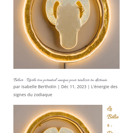
Bélier : Révèle ton potentiel unique pour réaliser ta destinée.
par
Isabelle Bertholin
|
Déc 11, 2023
|
L'énergie des
signes du zodiaque
Le
Bélie
r :