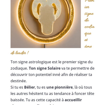
Prem
ier
signe
du
zodia
que
et
âme
de leader !
Ton signe astrologique est le premier signe du
zodiaque.
Ton signe Solaire
va te permettre de
découvrir ton potentiel inné afin de réaliser ta
destinée.
Si tu es
Bélier
, tu es
une pionnière
, là où tous
les autres hésitent tu as tendance à foncer tête
baissée. Tu as cette capacité à
accueillir