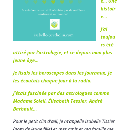
e… Une
histoir
e…
J’ai
toujou
rs été
attiré par l’astrologie, et ce depuis mon plus
jeune âge…
Je lisais les horoscopes dans les journaux, je
les écoutais chaque jour à la radio.
J’étais fascinée par des astrologues comme
Madame Soleil, Élisabeth Tessier, André
Barbault…
Pour le petit clin d’œil, je m’appelle Isabelle Tissier
(nom de jeune fille) et mes amis et ma famille me