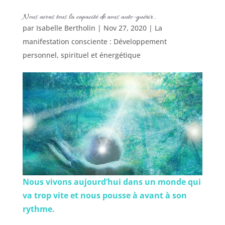
Nous avons tous la capacité de nous auto-guérir…
par
Isabelle Bertholin
|
Nov 27, 2020
|
La
manifestation consciente : Développement
personnel, spirituel et énergétique
Nous vivons aujourd’hui dans un monde qui
va trop vite et nous pousse à avant à son
rythme.