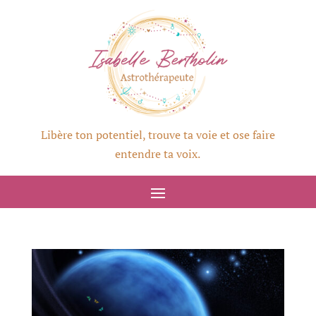
Libère ton potentiel, trouve ta voie et ose faire
entendre ta voix.