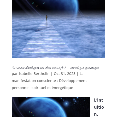
Comment développer tes dons intuitifs ? – astrologie quantique
par
Isabelle Bertholin
|
Oct 31, 2023
|
La
manifestation consciente : Développement
personnel, spirituel et énergétique
L’int
uitio
n,