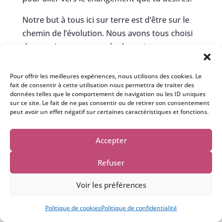
Notre but à tous ici sur terre est d’être sur le
chemin de l’évolution. Nous avons tous choisi
de nous incarner pour évoluer et nous
transformer.
Pour offrir les meilleures expériences, nous utilisons des cookies. Le
L’astrologie telle qu’elle est enseignée
fait de consentir à cette utilisation nous permettra de traiter des
actuellement a tendance à te faire croire que
données telles que le comportement de navigation ou les ID uniques
sur ce site. Le fait de ne pas consentir ou de retirer son consentement
tu ne peux rien changer et que tu es née avec
peut avoir un effet négatif sur certaines caractéristiques et fonctions.
des problématiques qui sont gravées dans le
marbre !
Accepter
Pour ma part, j’ai une toute autre vision,
nous
Refuser
sommes tous des manifesteurs
et nous
sommes venus nous incarner pour
Voir les préférences
comprendre cela.
Nos pensées, nos
Une question ? Ecris moi....
Politique de cookies
Politique de confidentialité
émotions, nos croyances créent notre