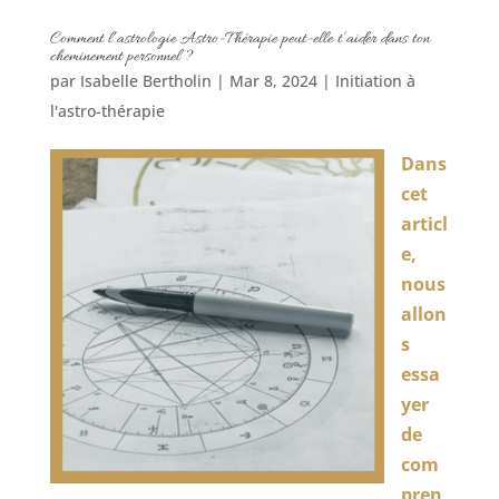
Comment l’astrologie Astro-Thérapie peut-elle t’aider dans ton
cheminement personnel ?
par
Isabelle Bertholin
|
Mar 8, 2024
|
Initiation à
l'astro-thérapie
Dans
cet
articl
e,
nous
allon
s
essa
yer
de
com
pren