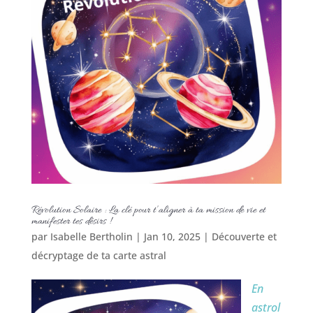
Révolution Solaire : La clé pour t’aligner à ta mission de vie et
manifester tes désirs !
par
Isabelle Bertholin
|
Jan 10, 2025
|
Découverte et
décryptage de ta carte astral
En
astrol