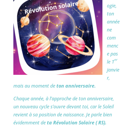
ogie,
ton
année
ne
com
menc
e pas
er
le 1
janvie
r,
mais au moment de
ton anniversaire.
Chaque année, à l’approche de ton anniversaire,
un nouveau cycle s’ouvre devant toi, car le Soleil
revient à sa position de naissance. Je parle bien
évidemment de
ta Révolution Solaire
( RS).