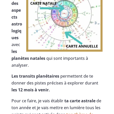
des
aspe
cts
astro
logiq
ues
avec
les
planètes natales
qui sont importants à
analyser.
Les transits planétaires
permettent de te
donner des pistes précises à explorer durant
les 12 mois à venir.
Pour ce faire, je vais établir
ta carte astrale
de
ton année et je vais mettre en lumière tous les