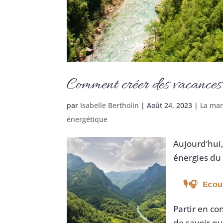
Comment créer des vacances 
par
Isabelle Bertholin
|
Août 24, 2023
|
La man
énergétique
Aujourd’hui,
énergies du
 🎙🎧 Eco
Partir en co
de savoir qu