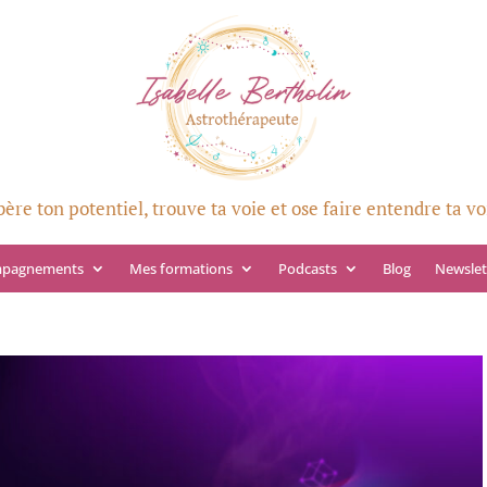
bère ton potentiel, trouve ta voie et ose faire entendre ta vo
mpagnements
Mes formations
Podcasts
Blog
Newslet