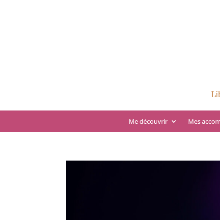
Li
Me découvrir
Mes acco