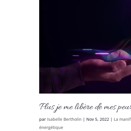
Plus je me libère de mes peur
par
Isabelle Bertholin
|
Nov 5, 2022
|
La manif
énergétique