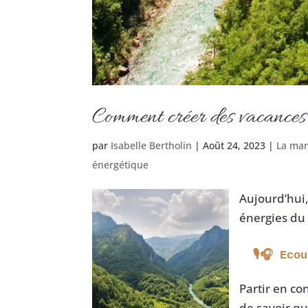
Comment créer des vacances 
par
Isabelle Bertholin
|
Août 24, 2023
|
La man
énergétique
Aujourd’hui,
énergies du
 🎙🎧 Eco
Partir en co
de savoir qu