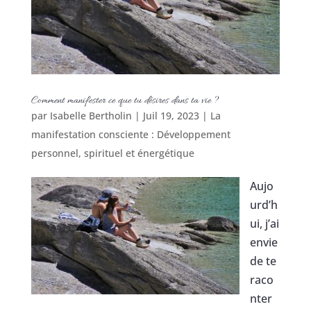
Comment manifester ce que tu désires dans ta vie ?
par
Isabelle Bertholin
|
Juil 19, 2023
|
La
manifestation consciente : Développement
personnel, spirituel et énergétique
Aujo
urd’h
ui, j’ai
envie
de te
raco
nter