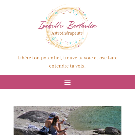
Libère ton potentiel, trouve ta voie et ose faire
entendre ta voix.