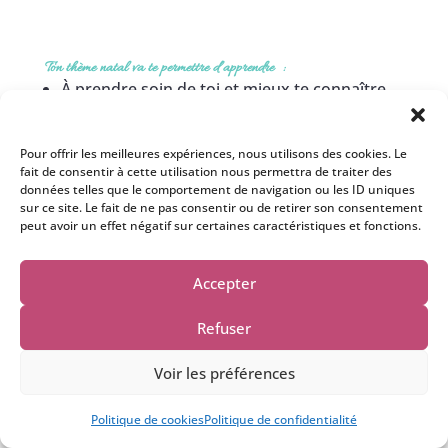
Ton thème natal va te permettre d’apprendre :
À prendre soin de toi et mieux te connaître,
À identifier
ton potentiel
afin de
te réaliser
pleinement
,
Pour offrir les meilleures expériences, nous utilisons des cookies. Le
À accepter tes imperfections, à apprendre à
fait de consentir à cette utilisation nous permettra de traiter des
données telles que le comportement de navigation ou les ID uniques
t’aimer et à mieux entrer en relation avec les
sur ce site. Le fait de ne pas consentir ou de retirer son consentement
autres,
peut avoir un effet négatif sur certaines caractéristiques et fonctions.
À prendre conscience de ton individualité et
à être libre dans tous les aspects de ta vie,
Accepter
À donner sens à ta vie en faisant un travail
qui te plait et qui est aligné à ta mission de
Refuser
vie,
Voir les préférences
À accepter pleinement ton incarnation,
Une question ? Ecris moi....
À développer
tes dons
,
tes capacités
Politique de cookies
Politique de confidentialité
énergétiques
et intuitives,