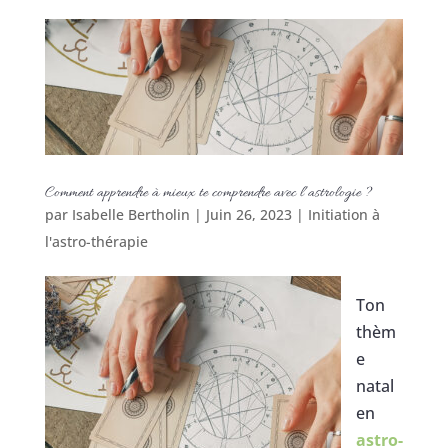
Comment apprendre à mieux te comprendre avec l’astrologie ?
par
Isabelle Bertholin
|
Juin 26, 2023
|
Initiation à
l'astro-thérapie
Ton
thèm
e
natal
en
astro-