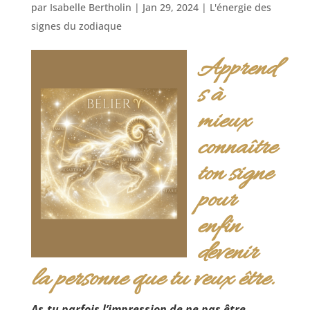
par
Isabelle Bertholin
|
Jan 29, 2024
|
L'énergie des
signes du zodiaque
Apprend
s à
mieux
connaître
ton signe
pour
enfin
devenir
la personne que tu veux être.
As-tu parfois l’impression de ne pas être