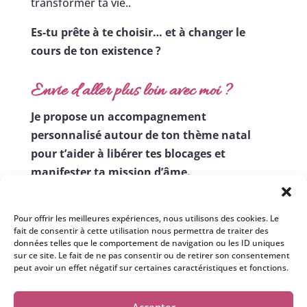
transformer ta vie..
Es-tu prête à te choisir… et à changer le
cours de ton existence ?
Envie d’aller plus loin avec moi ?
Je propose un accompagnement
personnalisé autour de ton thème natal
pour t’aider à libérer tes blocages et
manifester ta mission d’âme.
🪐 Si tu veux découvrir l’astrothérapie :
c’est ici
📩
Abonne-toi à ma newsletter :
chaque
Pour offrir les meilleures expériences, nous utilisons des cookies. Le
semaine je t’envoie des contenus inédits pour
fait de consentir à cette utilisation nous permettra de traiter des
données telles que le comportement de navigation ou les ID uniques
t’aider à devenir autonome et à avancer sur
sur ce site. Le fait de ne pas consentir ou de retirer son consentement
ton chemin.
peut avoir un effet négatif sur certaines caractéristiques et fonctions.
Accepter