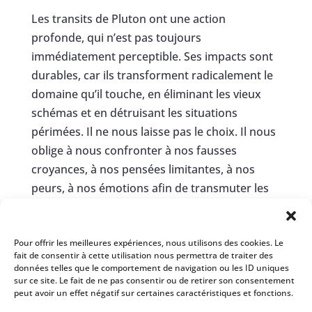
Les transits de Pluton ont une action
profonde, qui n’est pas toujours
immédiatement perceptible. Ses impacts sont
durables, car ils transforment radicalement le
domaine qu’il touche, en éliminant les vieux
schémas et en détruisant les situations
périmées. Il ne nous laisse pas le choix. Il nous
oblige à nous confronter à nos fausses
croyances, à nos pensées limitantes, à nos
peurs, à nos émotions afin de transmuter les
énergies pour écrire une nouvelle page de
notre vie beaucoup plus saine et alignée à
Pour offrir les meilleures expériences, nous utilisons des cookies. Le
notre nature originelle.
fait de consentir à cette utilisation nous permettra de traiter des
données telles que le comportement de navigation ou les ID uniques
Si tu as envie d’aller plus loin et de te former à
sur ce site. Le fait de ne pas consentir ou de retirer son consentement
l’astrologie quantique tu peux rejoindre
le
peut avoir un effet négatif sur certaines caractéristiques et fonctions.