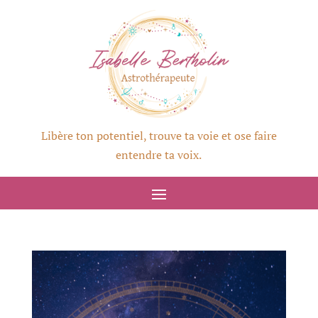
Libère ton potentiel, trouve ta voie et ose faire
entendre ta voix.