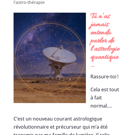
l'astro-thérapie
Tu n’as
jamais
entendu
parler de
l’astrologie
quantique
…
Rassure-toi !
Cela est tout
à fait
normal….
C’est un nouveau courant astrologique
révolutionnaire et précurseur qui m’a été
transmis par ma famille de lumière. Il relie