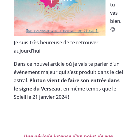
tu
vas
bien.
😊
Je suis très heureuse de te retrouver
aujourd’hui.
Dans ce nouvel article où je vais te parler d’un
évènement majeur qui s’est produit dans le ciel
astral.
Pluton vient de faire son entrée dans
le signe du Verseau,
en même temps que le
Soleil le 21 janvier 2024 !
Une période intense d’un point de vue