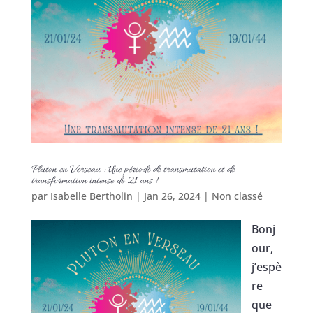
Pluton en Verseau : Une période de transmutation et de
transformation intense de 21 ans !
par
Isabelle Bertholin
|
Jan 26, 2024
|
Non classé
Bonj
our,
j’espè
re
que