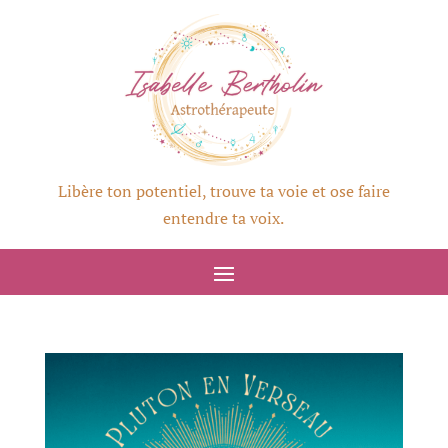
Libère ton potentiel, trouve ta voie et ose faire
entendre ta voix.