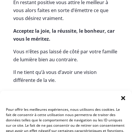
En restant positive vous attire le meilleur à
vous alors faites en sorte d’émettre ce que
vous désirez vraiment.
Acceptez la joie, la réussite, le bonheur, car
vous le méritez.
Vous n’êtes pas laissé de côté par votre famille
de lumière bien au contraire.
Il ne tient qu’à vous d’avoir une vision
différente de la vie.
Tout part de vous et tout est en vous.
Alors, sachez accueillir les magnifiques
Pour offrir les meilleures expériences, nous utilisons des cookies. Le
cadeaux que la vie vous envoie.
fait de consentir à cette utilisation nous permettra de traiter des
données telles que le comportement de navigation ou les ID uniques
sur ce site. Le fait de ne pas consentir ou de retirer son consentement
peut avoir un effet négatif sur certaines caractéristiques et fonctions.