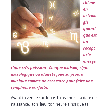
thème
en
astrolo
gie
quanti
que est
un
récept
acle
énergé
tique très puissant. Chaque maison, signe
astrologique ou planète joue sa propre
musique comme un orchestre pour faire une
symphonie parfaite.
Avant ta venue sur terre, tu as choisi ta date de
naissance, ton lieu, ton heure ainsi que ta