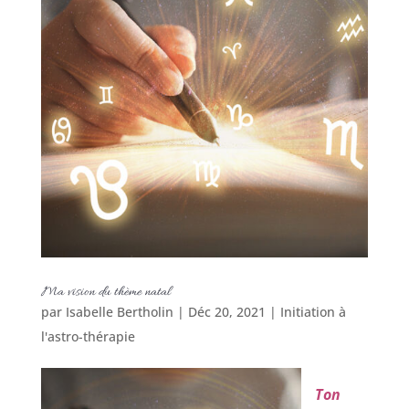
Ma vision du thème natal
par
Isabelle Bertholin
|
Déc 20, 2021
|
Initiation à
l'astro-thérapie
Ton