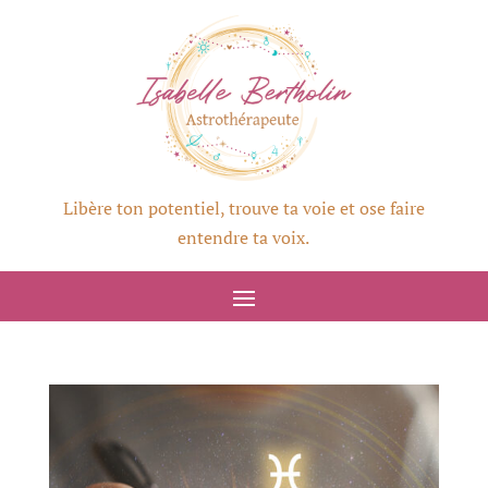
Libère ton potentiel, trouve ta voie et ose faire
entendre ta voix.