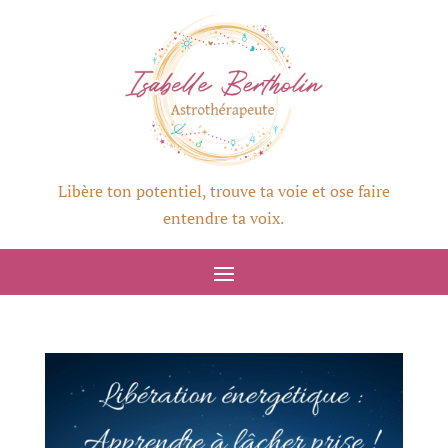
Libère ton potentiel, trouve ta voie et ose faire
entendre ta voix.