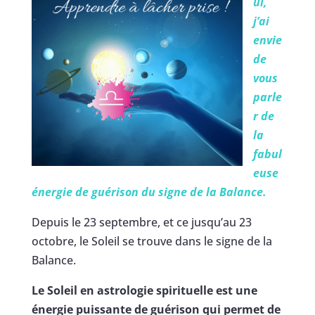
ui,
j’ai
envie
de
vous
parle
r de
la
fabul
euse
énergie de guérison du signe de la Balance.
Depuis le 23 septembre, et ce jusqu’au 23
octobre, le Soleil se trouve dans le signe de la
Balance.
Le Soleil en astrologie spirituelle est une
énergie puissante de guérison qui permet de