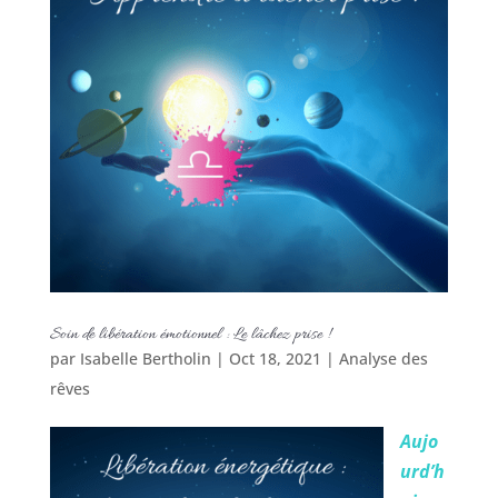
Soin de libération émotionnel : Le lâchez prise !
par
Isabelle Bertholin
|
Oct 18, 2021
|
Analyse des
rêves
Aujo
urd’h