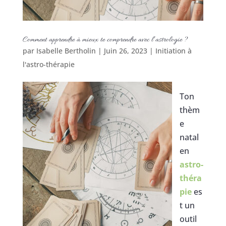
Comment apprendre à mieux te comprendre avec l’astrologie ?
par
Isabelle Bertholin
|
Juin 26, 2023
|
Initiation à
l'astro-thérapie
Ton
thèm
e
natal
en
astro-
théra
pie
es
t un
outil