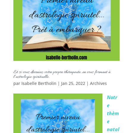
Et si vous deveniez votre propre thérapeute…en vous formant à
l’astrologie spirituelle.
par
Isabelle Bertholin
|
Jan 25, 2022
|
Archives
Notr
e
thèm
e
natal