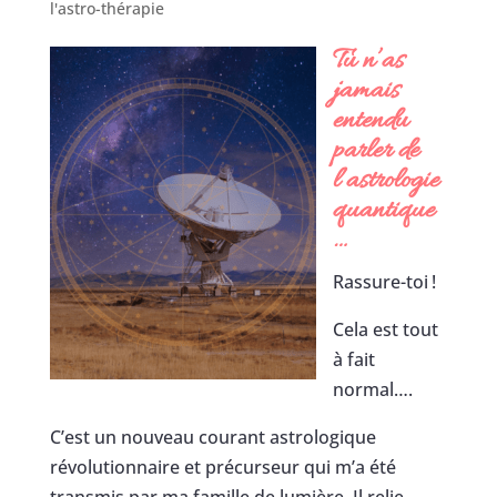
l'astro-thérapie
Tu n’as
jamais
entendu
parler de
l’astrologie
quantique
…
Rassure-toi !
Cela est tout
à fait
normal….
C’est un nouveau courant astrologique
révolutionnaire et précurseur qui m’a été
transmis par ma famille de lumière. Il relie