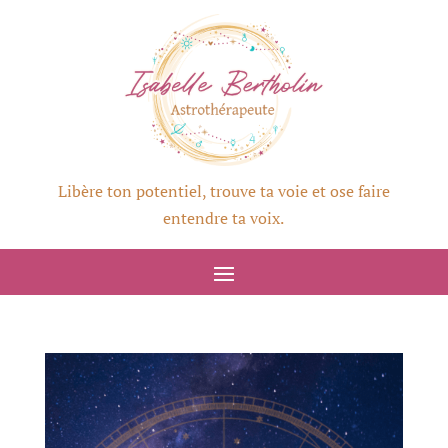
Libère ton potentiel, trouve ta voie et ose faire
entendre ta voix.