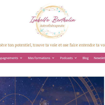
bère ton potentiel, trouve ta voie et ose faire entendre ta vo
mpagnements
Mes formations
Podcasts
Blog
Newslet