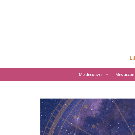
Li
Me découvrir
Mes acco