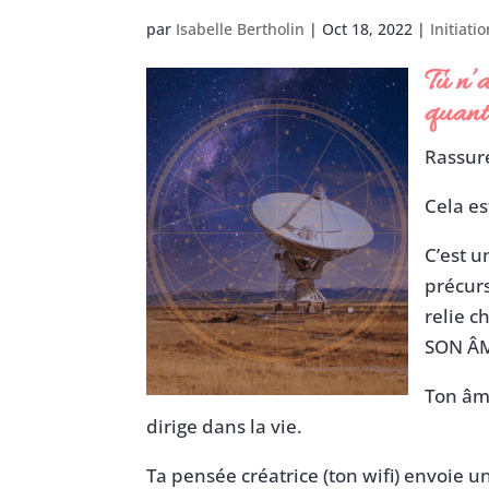
par
Isabelle Bertholin
|
Oct 18, 2022
|
Initiati
Tu n’a
quant
Rassure
Cela es
C’est u
précurs
relie c
SON Â
Ton âme
dirige dans la vie.
Ta pensée créatrice (ton wifi) envoie u