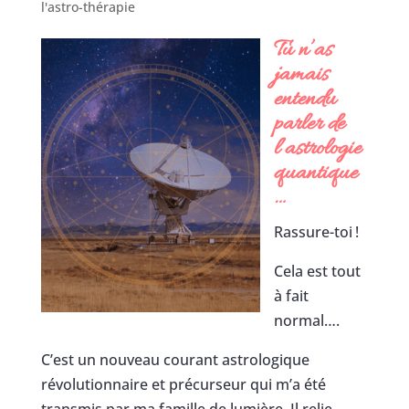
l'astro-thérapie
Tu n’as
jamais
entendu
parler de
l’astrologie
quantique
…
Rassure-toi !
Cela est tout
à fait
normal….
C’est un nouveau courant astrologique
révolutionnaire et précurseur qui m’a été
transmis par ma famille de lumière. Il relie