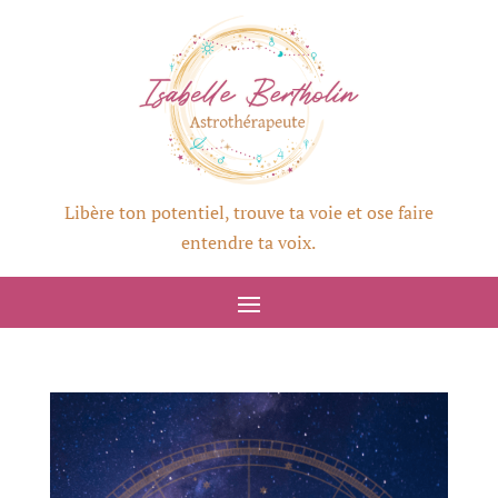
Libère ton potentiel, trouve ta voie et ose faire
entendre ta voix.